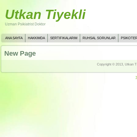
Utkan Tiyekli
Uzman Psikiatrist Doktor
ANA SAYFA
HAKKIMDA
SERTIFIKALARIM
RUHSAL SORUNLAR
PSIKOTER
New Page
Copyright © 2013, Utkan Ti
T