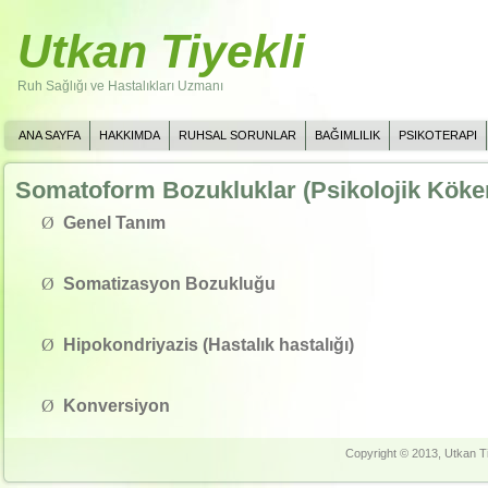
Utkan Tiyekli
Ruh Sağlığı ve Hastalıkları Uzmanı
ANA SAYFA
HAKKIMDA
RUHSAL SORUNLAR
BAĞIMLILIK
PSIKOTERAPI
Somatoform Bozukluklar (Psikolojik Köken
Ø
Genel Tanım
Ø
Somatizasyon Bozukluğu
Ø
Hipokondriyazis (Hastalık hastalığı)
Ø
Konversiyon
Copyright © 2013, Utkan Ti